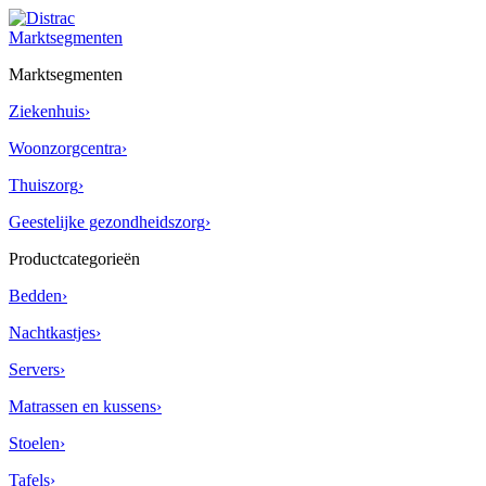
Skip
to
Marktsegmenten
content
Marktsegmenten
Ziekenhuis
›
Woonzorgcentra
›
Thuiszorg
›
Geestelijke gezondheidszorg
›
Productcategorieën
Bedden
›
Nachtkastjes
›
Servers
›
Matrassen en kussens
›
Stoelen
›
Tafels
›