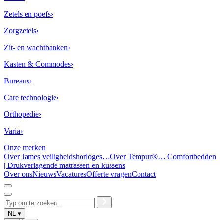
Zetels en poefs
›
Zorgzetels
›
Zit- en wachtbanken
›
Kasten & Commodes
›
Bureaus
›
Care technologie
›
Orthopedie
›
Varia
›
Onze merken
Over James veiligheidshorloges…
Over Tempur®… Comfortbedden
| Drukverlagende matrassen en kussens
Over ons
Nieuws
Vacatures
Offerte vragen
Contact
Zoek
NL
▾