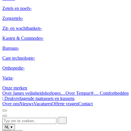
Zetels en poefs
›
Zorgzetels
›
Zit- en wachtbanken
›
Kasten & Commodes
›
Bureaus
›
Care technologie
›
Orthopedie
›
Varia
›
Onze merken
Over James veiligheidshorloges…
Over Tempur®… Comfortbedden
| Drukverlagende matrassen en kussens
Over ons
Nieuws
Vacatures
Offerte vragen
Contact
Zoek
NL
▾