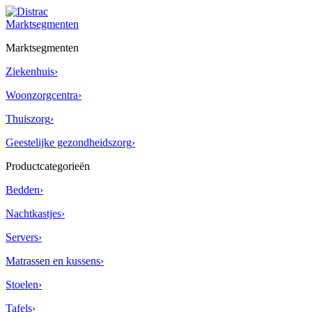
Skip
to
Marktsegmenten
content
Marktsegmenten
Ziekenhuis
›
Woonzorgcentra
›
Thuiszorg
›
Geestelijke gezondheidszorg
›
Productcategorieën
Bedden
›
Nachtkastjes
›
Servers
›
Matrassen en kussens
›
Stoelen
›
Tafels
›